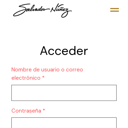
Skip
to
the
content
Acceder
Nombre de usuario o correo
Obligatorio
electrónico
*
Obligatorio
Contraseña
*