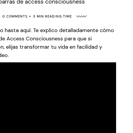
Posibilidades
de Hábitos
Herramientas para
0 COMMENTS
3 MIN READING TIME
crear Prosperidad
Taller Cambiando
do hasta aquí. Te explico detalladamente cómo
de Hábitos
s de Access Consciousness para que si
, elijas transformar tu vida en facilidad y
deo.