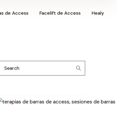
es Barras de
as de Access
Facelift de Access
Healy
s
icación de
s de Access
nes Barras de
ss
ficación de
s de Access
Search
or:
n