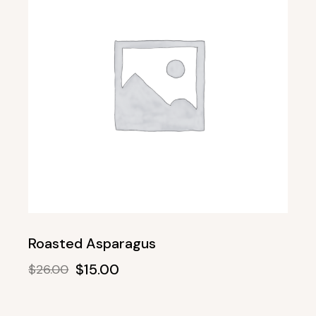
Roasted Asparagus
$
15.00
$
26.00
Original
Current
price
price
was:
is: