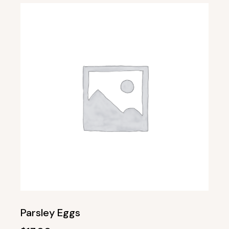
$26.00.
$15.00.
Parsley Eggs