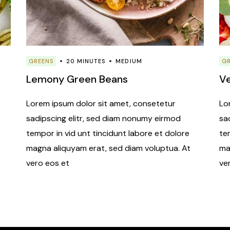
GREENS
20 MINUTES
MEDIUM
G
Lemony Green Beans
V
Lorem ipsum dolor sit amet, consetetur
Lo
sadipscing elitr, sed diam nonumy eirmod
sa
tempor in vid unt tincidunt labore et dolore
te
magna aliquyam erat, sed diam voluptua. At
ma
vero eos et
ve