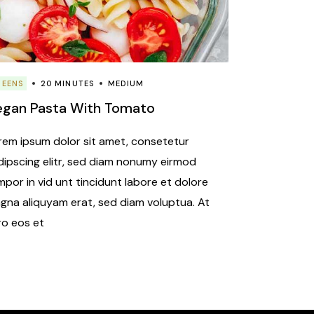
REENS
20 MINUTES
MEDIUM
egan Pasta With Tomato
rem ipsum dolor sit amet, consetetur
dipscing elitr, sed diam nonumy eirmod
mpor in vid unt tincidunt labore et dolore
gna aliquyam erat, sed diam voluptua. At
ro eos et