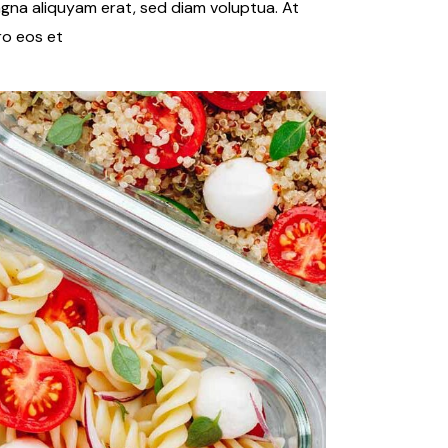
Posibilidades
gna aliquyam erat, sed diam voluptua. At
s
ro eos et
Herramientas para
crear Prosperidad
Taller Cambiando
de Hábitos