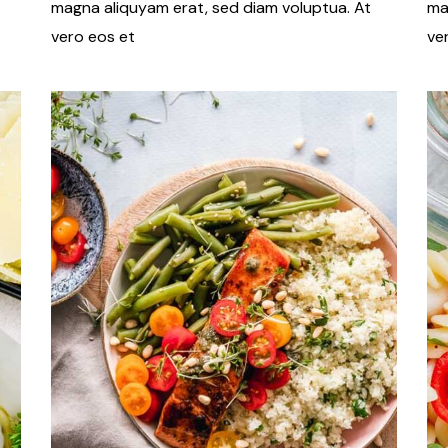
magna aliquyam erat, sed diam voluptua. At
ma
de Hábito
vero eos et
ve