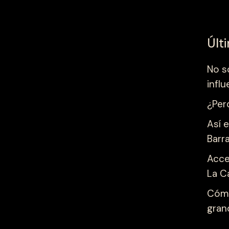
Últ
No s
influ
¿Per
Así e
Barr
Acce
La C
Cómo
gran