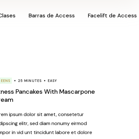
iclos,
Sesiones Barras de
Clases
Barras de Access
Facelift de Access
Access
des
Certificación de
ne
Barras de Access
el Dinero
Cerrando Ciclos,
Sesiones Barras de
Creando
Access
ne.
Posibilidades
nsformar
Certificación de
aciendo
Clase Online
Barras de Access
?
Amantes del Dinero
i Vida
Clase Online.
REENS
25 MINUTES
EASY
nergía, sin
¿Cómo transformar
tness Pancakes With Mascarpone
mi vida haciendo
ream
preguntas?
 de
des
Creando mi Vida
rem ipsum dolor sit amet, consetetur
desde la Energía, sin
tas para
dipscing elitr, sed diam nonumy eirmod
Límites
speridad
mpor in vid unt tincidunt labore et dolore
Expansión de
mbiando