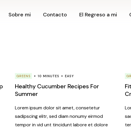
Contacto
Cerrando C
Sobre mi
Contacto
El Regreso a mi
Creando
Newsletter
Posibilida
Blog
Clase Onli
Amantes d
Contacto
Podcast
Clase Onli
Newsletter
Tienda
¿Cómo tra
Blog
mi vida h
Retiros
preguntas
Podcast
Creando m
GREENS
10 MINUTES
EASY
G
Tienda
desde la E
ep
Healthy Cucumber Recipes For
Fi
Límites
Retiros
Summer
C
Expansión
Posibilida
Lorem ipsum dolor sit amet, consetetur
Lo
Herramien
sadipscing elitr, sed diam nonumy eirmod
sa
crear Pro
tempor in vid unt tincidunt labore et dolore
te
Taller Ca