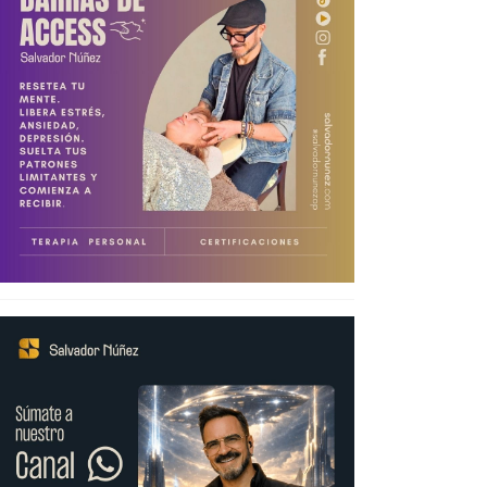
Posibilidades
s
Herramientas para
crear Prosperidad
Taller Cambiando
de Hábitos