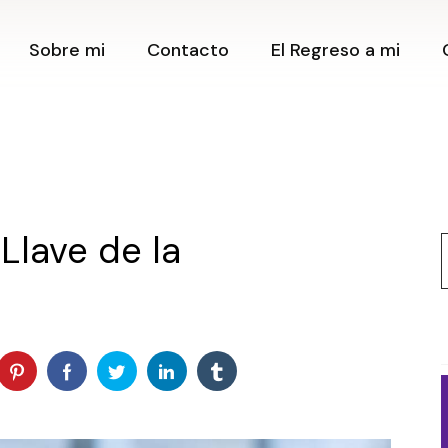
Contacto
Cerrando C
Sobre mi
Contacto
El Regreso a mi
Creando
Newsletter
Posibilida
Blog
Clase Onli
Amantes d
Contacto
Podcast
Clase Onli
Newsletter
Tienda
¿Cómo tra
Blog
mi vida h
Retiros
preguntas
 Llave de la
Podcast
f
Creando m
Tienda
desde la E
Límites
Retiros
Expansión
Posibilida
Herramien
crear Pro
Taller Ca